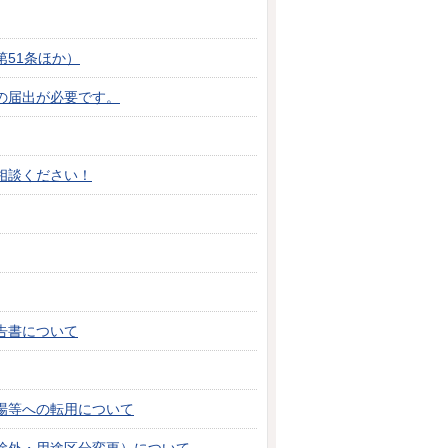
51条ほか）
の届出が必要です。
相談ください！
告書について
場等への転用について