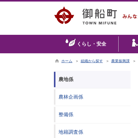
くらし・安全
ホーム
＞
組織から探す
＞
農業振興課
＞ 
農地係
農林企画係
整備係
地籍調査係