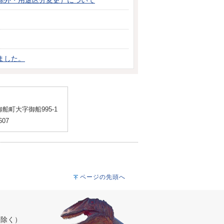
除外・用途区分変更）について
ました。
船町大字御船995-1
607
ページの先頭へ
を除く）