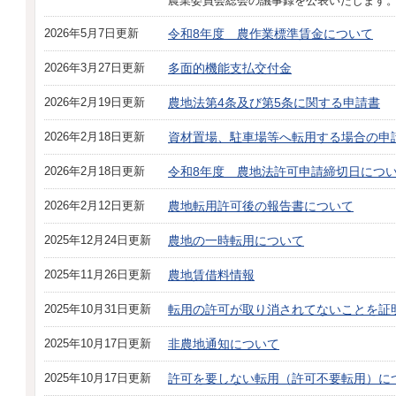
農業委員会総会の議事録を公表いたします
2026年5月7日更新
令和8年度 農作業標準賃金について
2026年3月27日更新
多面的機能支払交付金
2026年2月19日更新
農地法第4条及び第5条に関する申請書
2026年2月18日更新
資材置場、駐車場等へ転用する場合の申
2026年2月18日更新
令和8年度 農地法許可申請締切日につ
2026年2月12日更新
農地転用許可後の報告書について
2025年12月24日更新
農地の一時転用について
2025年11月26日更新
農地賃借料情報
2025年10月31日更新
転用の許可が取り消されてないことを証
2025年10月17日更新
非農地通知について
2025年10月17日更新
許可を要しない転用（許可不要転用）に