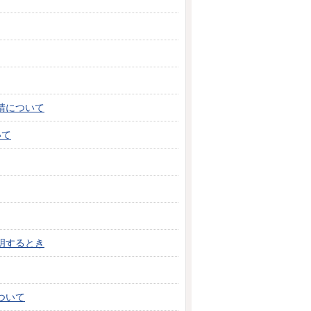
。
請について
いて
明するとき
ついて