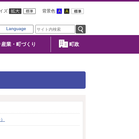
イズ
背景色
Language
産業・町づくり
町政
条）