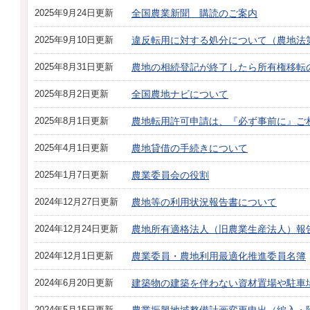
2025年9月24日更新
全国農業新聞 購読のご案内
2025年9月10日更新
違反転用に対する処分について（農地法第
2025年8月31日更新
農地の相続登記が終了したら所有権移転
2025年8月2日更新
全国農地ナビについて
2025年8月1日更新
農地転用許可申請は、『必ず事前に』ご
2025年4月1日更新
農地貸借の手続きについて
2025年1月7日更新
農業委員会の役割
2024年12月27日更新
農地等の利用状況報告書について
2024年12月24日更新
農地所有適格法人（旧農業生産法人）報
2024年12月1日更新
農業委員・農地利用最適化推進委員名簿
2024年6月20日更新
建築物の建築を伴わない資材置場や駐車
2024年5月15日更新