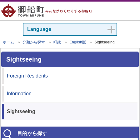
Language
ホーム
＞
分類から探す
＞
町政
＞
English版
＞ Sightseeing
Sightseeing
Foreign Residents
Information
Sightseeing
目的から探す