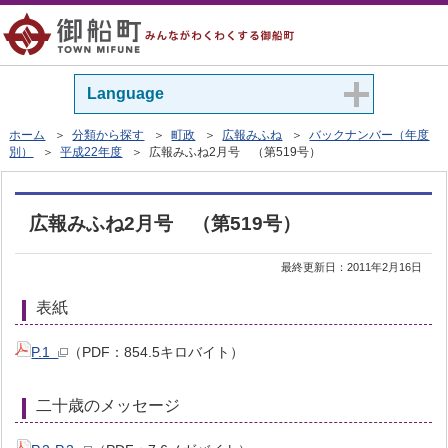
Language
ホーム
＞
分類から探す
＞
町政
＞
広報みふね
＞
バックナンバー（年度
別）
＞
平成22年度
＞ 広報みふね2月号 （第519号）
広報みふね2月号 （第519号）
最終更新日：
2011年2月16日
表紙
P.1
（PDF：854.5キロバイト）
二十歳のメッセージ