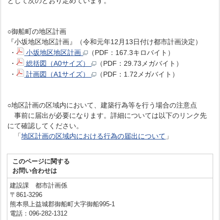
として次のとおり定めています。
○御船町の地区計画
『小坂地区地区計画』（令和元年12月13日付け都市計画決定）
・
小坂地区地区計画
（PDF：167.3キロバイト）
・
総括図（A0サイズ）
（PDF：29.73メガバイト）
・
計画図（A1サイズ）
（PDF：1.72メガバイト）
○地区計画の区域内において、建築行為等を行う場合の注意点
事前に届出が必要になります。詳細については以下のリンク先
にて確認してください。
「
地区計画の区域内における行為の届出について
」
このページに関する
お問い合わせは
建設課 都市計画係
〒861-3296
熊本県上益城郡御船町大字御船995-1
電話：096-282-1312