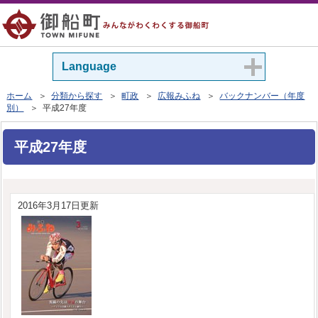
Language
ホーム
＞
分類から探す
＞
町政
＞
広報みふね
＞
バックナンバー（年度
別）
＞ 平成27年度
平成27年度
2016年3月17日更新