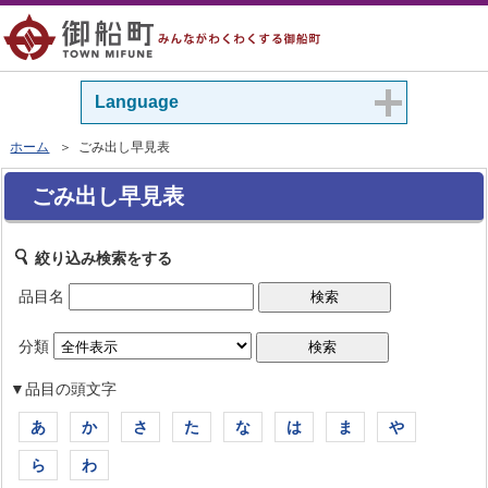
Language
ホーム
＞ ごみ出し早見表
ごみ出し早見表
絞り込み検索をする
品目名
分類
▼品目の頭文字
あ
か
さ
た
な
は
ま
や
ら
わ