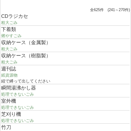
全625件 (241～270件)
CDラジカセ
粗大ごみ
下着類
燃やすごみ
収納ケース（金属製）
粗大ごみ
収納ケース（樹脂製）
粗大ごみ
週刊誌
紙資源物
紐で縛って出してください
瞬間湯沸かし器
処理できないごみ
室外機
処理できないごみ
芝刈り機
処理できないごみ
竹刀