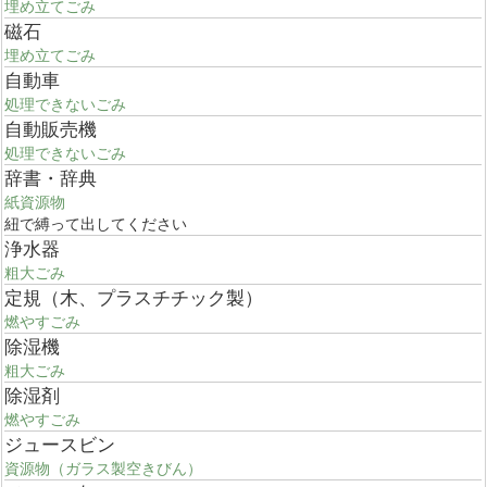
埋め立てごみ
磁石
埋め立てごみ
自動車
処理できないごみ
自動販売機
処理できないごみ
辞書・辞典
紙資源物
紐で縛って出してください
浄水器
粗大ごみ
定規（木、プラスチチック製）
燃やすごみ
除湿機
粗大ごみ
除湿剤
燃やすごみ
ジュースビン
資源物（ガラス製空きびん）