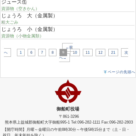
ジュース缶
資源物（空きかん）
じょうろ 大（金属製）
粗大ごみ
じょうろ 小（金属製）
資源物（小物金属類）
←前
へ
1
6
7
8
9
10
11
12
21
次
へ→
ページの先頭へ
御船町役場
〒861-3296
熊本県上益城郡御船町大字御船995-1 Tel:096-282-1111 Fax:096-282-2803
【開庁時間】月曜～金曜日の午前8時30分～午後5時15分まで（土・日・
祝日、年末年始を除く）