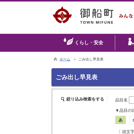
くらし・安全
ホーム
＞ ごみ出し早見表
ごみ出し早見表
絞り込み検索をする
品目名
▼品目の
あ
〔 頭文