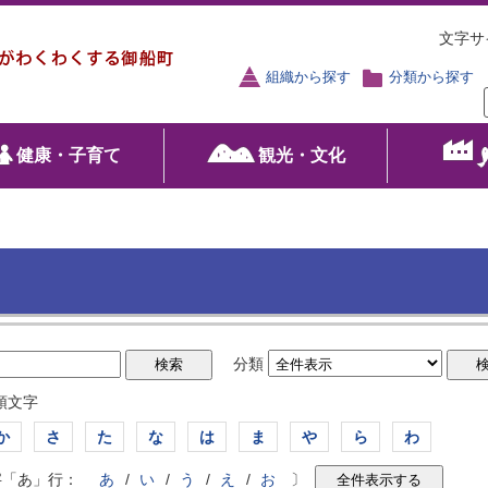
文字サ
組織から探す
分類から探す
健康・子育て
観光・文化
分類
頭文字
か
さ
た
な
は
ま
や
ら
わ
字「あ」行：
あ
/
い
/
う
/
え
/
お
〕