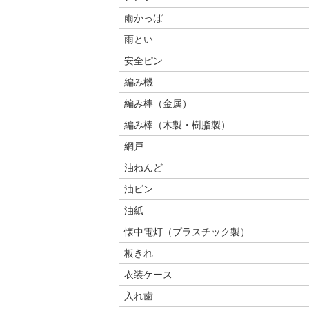
雨かっぱ
雨とい
安全ピン
編み機
編み棒（金属）
編み棒（木製・樹脂製）
網戸
油ねんど
油ビン
油紙
懐中電灯（プラスチック製）
板きれ
衣装ケース
入れ歯