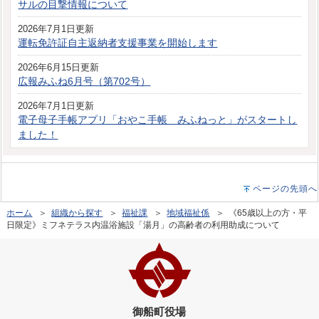
サルの目撃情報について
2026年7月1日更新
運転免許証自主返納者支援事業を開始します
2026年6月15日更新
広報みふね6月号（第702号）
2026年7月1日更新
電子母子手帳アプリ「おやこ手帳 みふねっと」がスタートし
ました！
ページの先頭へ
ホーム
＞
組織から探す
＞
福祉課
＞
地域福祉係
＞ 《65歳以上の方・平
日限定》ミフネテラス内温浴施設「湯月」の高齢者の利用助成について
御船町役場