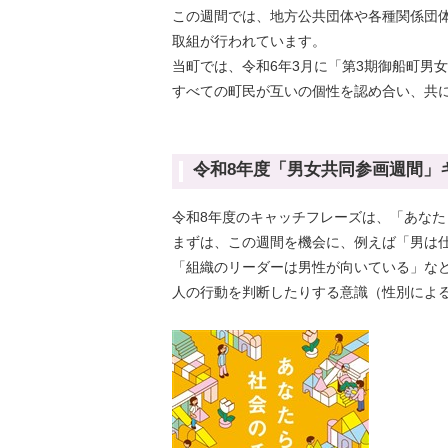
この週間では、地方公共団体や各種関係団
取組が行われています。
当町では、令和6年3月に「第3期御船町男
すべての町民が互いの個性を認め合い、共
令和8年度「男女共同参画週間」
令和8年度のキャッチフレーズは、「あな
まずは、この週間を機会に、例えば「男は
「組織のリーダーは男性が向いている」な
人の行動を判断したりする意識（性別によ