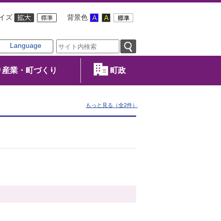
イズ
背景色
Language
産業・町づくり
町政
もっと見る（全2件）