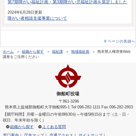
第7期障がい福祉計画・第3期障がい児福祉計画を策定しました
2024年6月28日更新
障がい者相談支援事業について
ページの先頭へ
ホーム
＞
組織から探す
＞
福祉課
＞
地域福祉係
＞ 熊本県人権啓発Web
講座をご活用ください
御船町役場
〒861-3296
熊本県上益城郡御船町大字御船995-1 Tel:096-282-1111 Fax:096-282-2803
【開庁時間】月曜～金曜日の午前8時30分～午後5時15分まで（土・日・
祝日、年末年始を除く）
組織から探す
よくある質問
窓口案内
｜
庁舎マップ
｜
交通アクセス
｜
サイトマップ
｜