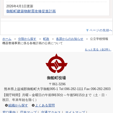
2026年4月1日更新
御船町建築物耐震改修促進計画
ページの先頭へ
ホーム
＞
分類から探す
＞
町政
＞
各課からのお知らせ
＞ 公立学校情報
機器整備事業に係る各種計画の公表について
もっと見る（全2件）
御船町役場
〒861-3296
熊本県上益城郡御船町大字御船995-1 Tel:096-282-1111 Fax:096-282-2803
【開庁時間】月曜～金曜日の午前8時30分～午後5時15分まで（土・日・
祝日、年末年始を除く）
組織から探す
よくある質問
窓口案内
｜
庁舎マップ
｜
交通アクセス
｜
サイトマップ
｜