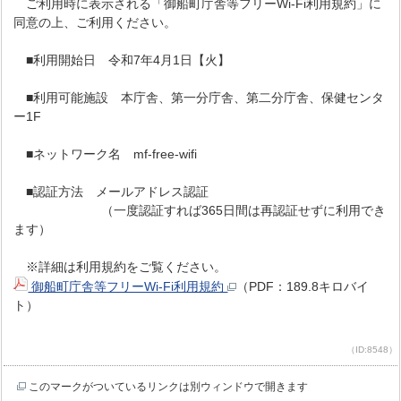
ご利用時に表示される「御船町庁舎等フリーWi-Fi利用規約」に
同意の上、ご利用ください。
■利用開始日 令和7年4月1日【火】
■利用可能施設 本庁舎、第一分庁舎、第二分庁舎、保健センタ
ー1F
■ネットワーク名 mf-free-wifi
■認証方法 メールアドレス認証
（一度認証すれば365日間は再認証せずに利用でき
ます）
※詳細は利用規約をご覧ください。
御船町庁舎等フリーWi-Fi利用規約
（PDF：189.8キロバイ
ト）
（ID:8548）
このマークがついているリンクは別ウィンドウで開きます