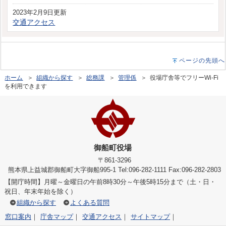
2023年2月9日更新
交通アクセス
ページの先頭へ
ホーム
＞
組織から探す
＞
総務課
＞
管理係
＞ 役場庁舎等でフリーWi-Fi
を利用できます
御船町役場
〒861-3296
熊本県上益城郡御船町大字御船995-1 Tel:096-282-1111 Fax:096-282-2803
【開庁時間】月曜～金曜日の午前8時30分～午後5時15分まで（土・日・
祝日、年末年始を除く）
組織から探す
よくある質問
窓口案内
｜
庁舎マップ
｜
交通アクセス
｜
サイトマップ
｜