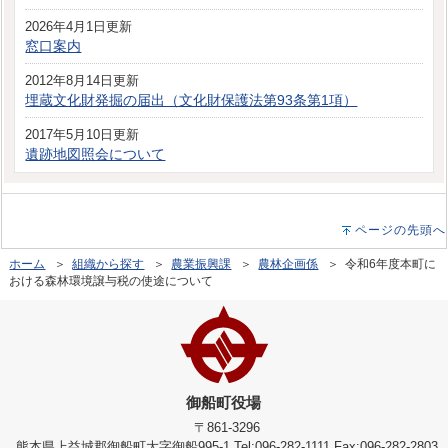
2026年4月1日更新
窓口案内
2012年8月14日更新
埋蔵文化財発掘の届出（文化財保護法第93条第1項）
2017年5月10日更新
遺跡地図照会について
ページの先頭へ
ホーム
＞
組織から探す
＞
農業振興課
＞
農林企画係
＞ 令和6年度本町に
おける森林環境譲与税の使途について
御船町役場
〒861-3296
熊本県上益城郡御船町大字御船995-1 Tel:096-282-1111 Fax:096-282-2803