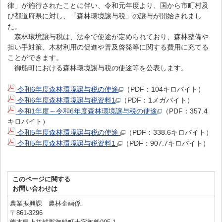
律」が施行されたことに伴い、令和元年度より、国から市町村及
び都道府県に対し、「森林環境譲与税」の譲与が開始されまし
た。
森林環境譲与税は、法令で使途が定められており、森林整備や
担い手対策、木材利用の促進や普及啓発等に関する費用に充てる
ことができます。
御船町における森林環境譲与税の使途等を公表します。
令和6年度森林環境譲与税の使途
（PDF：104キロバイト）
令和6年度森林環境譲与税資料1
（PDF：1メガバイト）
令和1年度～令和6年度森林環境譲与税の使途
（PDF：357.4
キロバイト）
令和5年度森林環境譲与税の使途
（PDF：338.6キロバイト）
令和5年度森林環境譲与税資料1
（PDF：907.7キロバイト）
このページに関する
お問い合わせは
農業振興課 農林企画係
〒861-3296