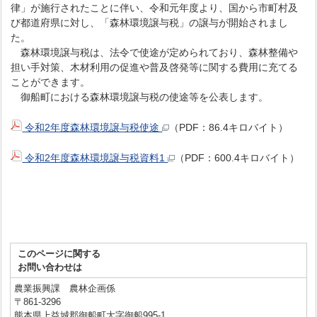
律」が施行されたことに伴い、令和元年度より、国から市町村及
び都道府県に対し、「森林環境譲与税」の譲与が開始されまし
た。
森林環境譲与税は、法令で使途が定められており、森林整備や
担い手対策、木材利用の促進や普及啓発等に関する費用に充てる
ことができます。
御船町における森林環境譲与税の使途等を公表します。
令和2年度森林環境譲与税使途
（PDF：86.4キロバイト）
令和2年度森林環境譲与税資料1
（PDF：600.4キロバイト）
このページに関する
お問い合わせは
農業振興課 農林企画係
〒861-3296
熊本県上益城郡御船町大字御船995-1