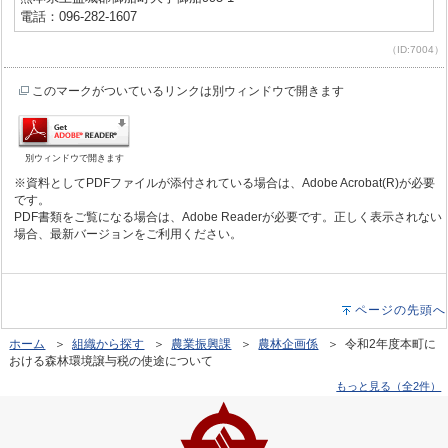
電話：096-282-1607
（ID:7004）
このマークがついているリンクは別ウィンドウで開きます
別ウィンドウで開きます
※資料としてPDFファイルが添付されている場合は、Adobe Acrobat(R)が必要
です。
PDF書類をご覧になる場合は、Adobe Readerが必要です。正しく表示されない
場合、最新バージョンをご利用ください。
ページの先頭へ
ホーム
＞
組織から探す
＞
農業振興課
＞
農林企画係
＞ 令和2年度本町に
おける森林環境譲与税の使途について
もっと見る（全2件）