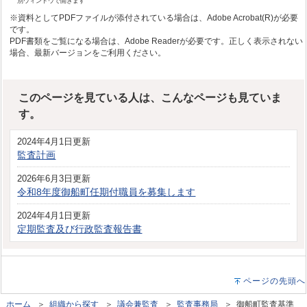
別ウィンドウで開きます
※資料としてPDFファイルが添付されている場合は、Adobe Acrobat(R)が必要
です。
PDF書類をご覧になる場合は、Adobe Readerが必要です。正しく表示されない
場合、最新バージョンをご利用ください。
このページを見ている人は、こんなページも見ていま
す。
2024年4月1日更新
監査計画
2026年6月3日更新
令和8年度御船町任期付職員を募集します
2024年4月1日更新
定期監査及び行政監査報告書
ページの先頭へ
ホーム
＞
組織から探す
＞
議会兼監査
＞
監査事務局
＞ 御船町監査基準