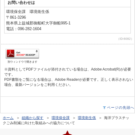
お問い合わせは
環境保全課 環境衛生係
〒861-3296
熊本県上益城郡御船町大字御船995-1
電話：096-282-1604
（ID:6082）
別ウィンドウで開きます
※資料としてPDFファイルが添付されている場合は、Adobe Acrobat(R)が必要
です。
PDF書類をご覧になる場合は、Adobe Readerが必要です。正しく表示されない
場合、最新バージョンをご利用ください。
ページの先頭へ
ホーム
＞
組織から探す
＞
環境保全課
＞
環境衛生係
＞ 海洋プラスチッ
クごみ削減に向けた取組みへの協力について