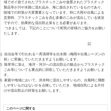
域でポイ捨てされたプラスチックごみや放置されたプラスチック
製品等が川や水路に流れ込み、海に放出されているものであり、
陸域での対策が大変重要となっています。特に大雨や台風による
災害時、プラスチックごみを含む多量のごみが流出している状況
ですので、効果的な流出防止策をとる必要があります。
つきましては、下記のことについて町民の皆様のご協力をお願い
たします。
記
(1) 自治会等で行われる一斉清掃等を出水期（梅雨や台風シーズンの
前）に実施していただきますようお願いします。
(2) 除草等に加え、海洋・河川への流出防止の観点からプラスチック
ごみ等についても重点的に回収していただきますようお願いしま
す。
(3) 家庭や地域において、洪水時に流出しやすいもの、台風時に飛散
しやすいものはないかを点検していただき、地域住民による片付
けや流出防止の対策をお願いします。
このページに関する