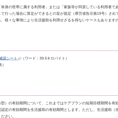
単身の世帯に属する利用者」または「家族等が同居している利用者で
て行った場合に算定ができるとの旨が規定（厚労省告示第19号）され
、様々な事情により生活援助を利用せざるを得ないケースもあります
確認シート
（ワード：39.5キロバイト）
表）
ト
型）の有効期間について、これまではケアプランの短期目標期間を有
援認定の有効期間を生活援助の有効期間とします。ただし、生活援助（
ください。