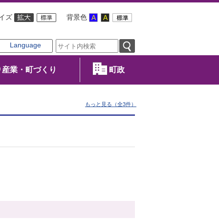
イズ
背景色
Language
産業・町づくり
町政
もっと見る（全3件）