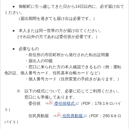
● 御船町に引っ越してきた日から14日以内に、必ず届け出て
ください。
（届出期間を過ぎても届け出は必要です。）
● 本人または同一世帯の方が届け出てください。
(それ以外の方であれば委任状が必要です。）
● 必要なもの
・前住所の市区町村から発行された転出証明書
・届出人の印鑑
・窓口に来られた方の本人確認できるもの（例：運転
免許証、個人番号カード、住民基本台帳カード など）
・個人番号カード（住所変更の手続きがあります。）
※ 以下の様式について、必要に応じてご利用ください。
窓口にも準備してあります。
委任状 ⇒
委任状様式
（PDF：178.1キロバイ
ト）
住民異動届 ⇒
住民異動届
（PDF：290.6キロ
バイト）