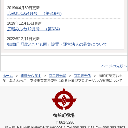
2019年4月30日更新
広報みふね4月号 （第616号)
2019年12月16日更新
広報みふね12月号 （第624)
2022年12月1日更新
御船町「認定こども園」設置・運営法人の募集について
ページの先頭へ
ホーム
＞
組織から探す
＞
商工観光課
＞
商工観光係
＞ 御船町認定お土
産「みふねっこ」支援事業業務委託に係る公募型プロポーザルの実施について
御船町役場
〒861-3296
熊本県上益城郡御船町大字御船995-1 Tel:096-282-1111 Fax:096-282-2803