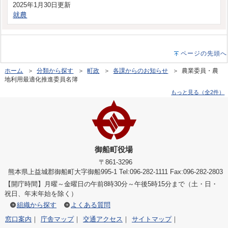
2025年1月30日更新
就農
ページの先頭へ
ホーム
＞
分類から探す
＞
町政
＞
各課からのお知らせ
＞ 農業委員・農
地利用最適化推進委員名簿
もっと見る（全2件）
御船町役場
〒861-3296
熊本県上益城郡御船町大字御船995-1 Tel:096-282-1111 Fax:096-282-2803
【開庁時間】月曜～金曜日の午前8時30分～午後5時15分まで（土・日・
祝日、年末年始を除く）
組織から探す
よくある質問
窓口案内
｜
庁舎マップ
｜
交通アクセス
｜
サイトマップ
｜