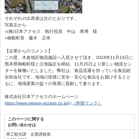
それぞれの出席者は次のとおりです。
写真左から
○(株)日本アクセス 執行役員 中山 孝博 様
○御船町長 藤木 正幸
【企業からのコメント】
この度、木倉地区物流施設へ入居させて頂き、2024年11月14日に
熊本県御船町様と立地協定を締結、11月25日より新しい物流セン
ターを稼働いたしました。弊社は、食品流通を担っている食品総
合卸会社です。地域の皆様に安全・安心な食品をお届けするとと
もに、地域産業の益々の発展に貢献して参ります。
株式会社日本アクセスのホームぺージ
https://www.nippon-access.co.jp/
（外部リンク）
このページに関する
お問い合わせは
商工観光課 企業誘致係