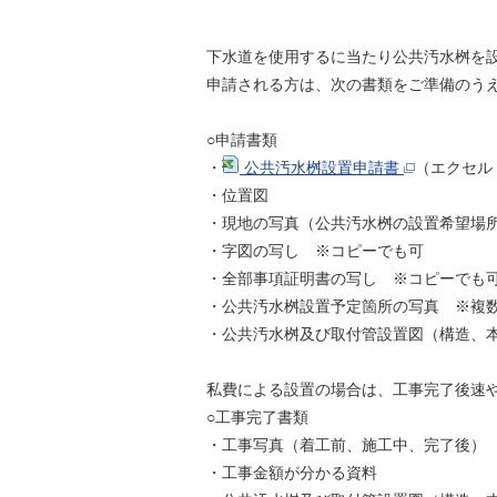
下水道を使用するに当たり公共汚水桝を設
申請される方は、次の書類をご準備のうえ
○申請書類
・
公共汚水桝設置申請書
（エクセル
・位置図
・現地の写真（公共汚水桝の設置希望場所
・字図の写し ※コピーでも可
・全部事項証明書の写し ※コピーでも
・公共汚水桝設置予定箇所の写真 ※複
・公共汚水桝及び取付管設置図（構造、本
私費による設置の場合は、工事完了後速や
○工事完了書類
・工事写真（着工前、施工中、完了後）
・工事金額が分かる資料