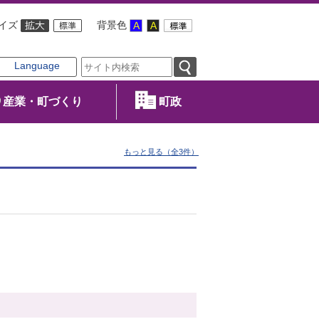
イズ
背景色
Language
産業・町づくり
町政
もっと見る（全3件）