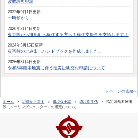
改葬許可申請
2022年9月1日更新
一時預かり
2026年2月4日更新
東京圏から御船町へ移住する方へ！移住支援金を支給します！
2024年5月15日更新
災害時のごみ出しハンドブックを作成しました。
2026年8月4日更新
令和8年熊本地震に伴う罹災証明交付申請について
ページの先頭へ
ホーム
＞
組織から探す
＞
環境保全課
＞
環境衛生係
＞ 指定暑熱避難施
設（クーリングシェルター）の指定について