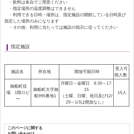
・飲料は各自でご用意ください
・指定場所の温度調整はできません
・利用できる日時・場所は、指定施設の開館している日時及び
指定した場所のみになります
・その他、利用に当たっては施設の指示に従ってください
指定施設
受入可
施設名
所在地
開放可能日時
能人数
月曜日～金曜日 8:30～17:
御船町役
御船町大字御
15
場 1階ロビ
15人
船995番地1
（土曜、日曜、祝日及び12/
ー
29～1/3は開放なし）
このページに関する
お問い合わせは