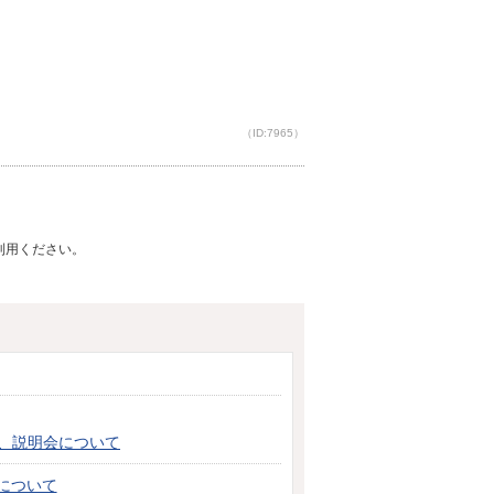
（ID:7965）
ご利用ください。
、説明会について
について