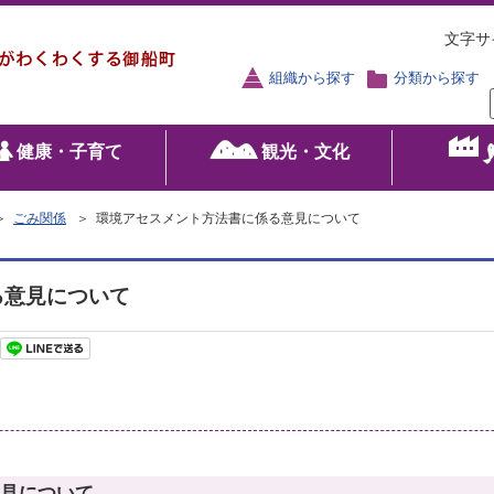
文字サ
組織から探す
分類から探す
健康・子育て
観光・文化
＞
ごみ関係
＞ 環境アセスメント方法書に係る意見について
る意見について
見について