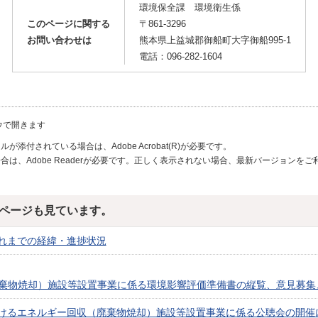
環境保全課 環境衛生係
このページに関する
〒861-3296
お問い合わせは
熊本県上益城郡御船町大字御船995-1
電話：096-282-1604
ウで開きます
が添付されている場合は、Adobe Acrobat(R)が必要です。
合は、Adobe Readerが必要です。正しく表示されない場合、最新バージョンを
ページも見ています。
れまでの経緯・進捗状況
棄物焼却）施設等設置事業に係る環境影響評価準備書の縦覧、意見募集
けるエネルギー回収（廃棄物焼却）施設等設置事業に係る公聴会の開催