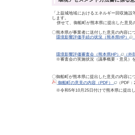
「上益城地域におけるエネルギー回収施設
します。
併せて、御船町が熊本県に提出した意見
〇熊本県が事業者に送付した意見の内容に
環境影響評価手続の状況（熊本県HP）
環境影響評価審査会（熊本県HP）
（外
※審査会の実施状況（議事概要・意見）を
〇御船町が熊本県に提出した意見の内容
御船町の意見の内容（PDF）
（PDF：
※令和5年10月25日付けで熊本県に提出