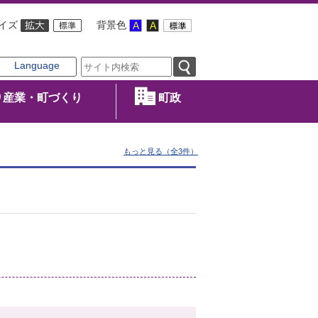
イズ
背景色
Language
産業・町づくり
町政
もっと見る（全3件）