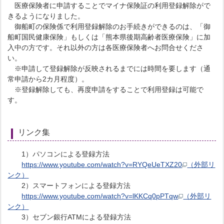
医療保険者に申請することでマイナ保険証の利用登録解除がで
きるようになりました。
御船町の保険係で利用登録解除のお手続きができるのは、「御
船町国民健康保険」もしくは「熊本県後期高齢者医療保険」に加
入中の方です。それ以外の方は各医療保険者へお問合せくださ
い。
※申請して登録解除が反映されるまでには時間を要します（通
常申請から2カ月程度）。
※登録解除しても、再度申請をすることで利用登録は可能で
す。
リンク集
1）パソコンによる登録方法
https://www.youtube.com/watch?v=RYQeUeTXZ20
（外部リ
ンク）
2）スマートフォンによる登録方法
https://www.youtube.com/watch?v=lKKCq0pPTqw
（外部リ
ンク）
3）セブン銀行ATMによる登録方法