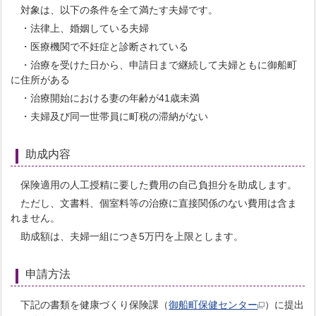
対象は、以下の条件を全て満たす夫婦です。
・法律上、婚姻している夫婦
・医療機関で不妊症と診断されている
・治療を受けた日から、申請日まで継続して夫婦ともに御船町
に住所がある
・治療開始における妻の年齢が41歳未満
・夫婦及び同一世帯員に町税の滞納がない
助成内容
保険適用の人工授精に要した費用の自己負担分を助成します。
ただし、文書料、個室料等の治療に直接関係のない費用は含ま
れません。
助成額は、夫婦一組につき5万円を上限とします。
申請方法
下記の書類を健康づくり保険課（
御船町保健センター
）に提出