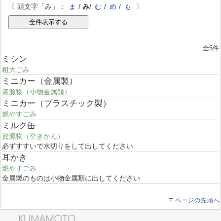
〔 頭文字「み」：
ま
/
み
/
む
/
め
/
も
〕
全5件
ミシン
粗大ごみ
ミニカー（金属製）
資源物（小物金属類）
ミニカー（プラスチック製）
燃やすごみ
ミルク缶
資源物（空きかん）
必ずすすいで水切りをして出してください
耳かき
燃やすごみ
金属製のものは小物金属類に出してください
ページの先頭へ