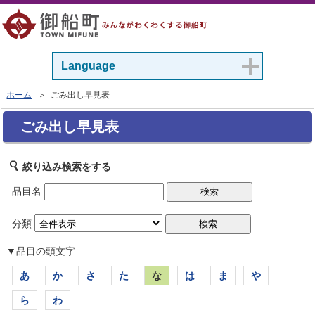
Language
ホーム
＞ ごみ出し早見表
ごみ出し早見表
絞り込み検索をする
品目名
分類
▼品目の頭文字
あ
か
さ
た
な
は
ま
や
ら
わ