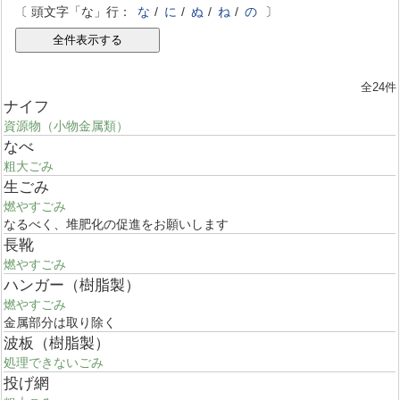
〔 頭文字「な」行：
な
/
に
/
ぬ
/
ね
/
の
〕
全24件
ナイフ
資源物（小物金属類）
なべ
粗大ごみ
生ごみ
燃やすごみ
なるべく、堆肥化の促進をお願いします
長靴
燃やすごみ
ハンガー（樹脂製）
燃やすごみ
金属部分は取り除く
波板（樹脂製）
処理できないごみ
投げ網