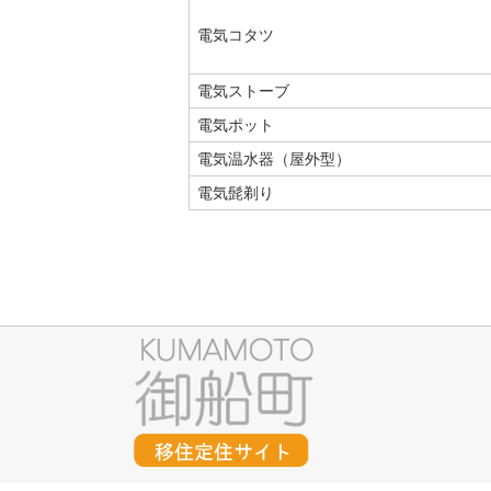
電気コタツ
電気ストーブ
電気ポット
電気温水器（屋外型）
電気髭剃り