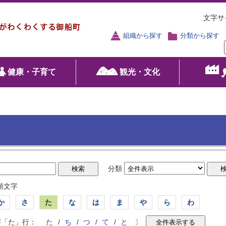
文字サ
組織から探す
分類から探す
健康・子育て
観光・文化
分類
頭文字
か
さ
た
な
は
ま
や
ら
わ
字「た」行：
た
/
ち
/
つ
/
て
/
と
〕