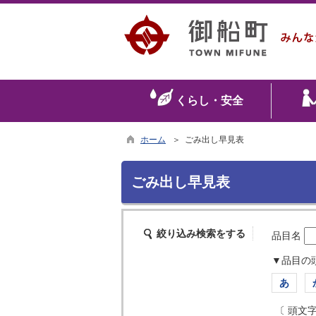
くらし・安全
ホーム
＞ ごみ出し早見表
ごみ出し早見表
絞り込み検索をする
品目名
▼品目の
あ
〔 頭文