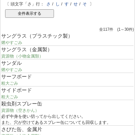
〔 頭文字「さ」行：
さ
/
し
/
す
/
せ
/
そ
〕
全117件 (1～30件)
サングラス（プラスチック製）
燃やすごみ
サングラス（金属製）
資源物（小物金属類）
サンダル
燃やすごみ
サーフボード
粗大ごみ
サイドボード
粗大ごみ
殺虫剤スプレー缶
資源物（空きかん）
必ず中身を使い切ってから出してください。
また、穴が空けてあるスプレー缶についても回収します。
さびた缶、金属片