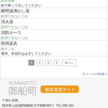
紙資源物
紐で縛って出してください
瞬間湯沸かし器
処理できないごみ
消火器
処理できないごみ
消防ホース
処理できないごみ
照明器具
粗大ごみ
電球、蛍光灯ははずしてください
1
2
3
4
次へ→
ページの先頭へ
〒861-3296
熊本県上益城郡御船町大字御船995-1 TEL:096-282-