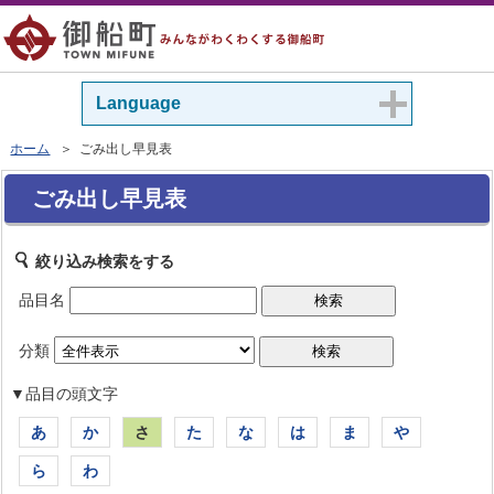
Language
ホーム
＞ ごみ出し早見表
ごみ出し早見表
絞り込み検索をする
品目名
分類
▼品目の頭文字
あ
か
さ
た
な
は
ま
や
ら
わ