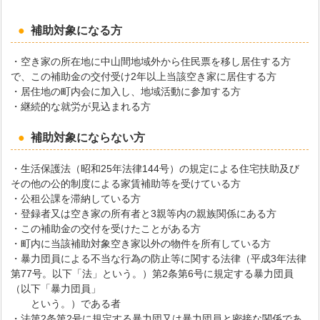
補助対象になる方
・空き家の所在地に中山間地域外から住民票を移し居住する方
で、この補助金の交付受け2年以上当該空き家に居住する方
・居住地の町内会に加入し、地域活動に参加する方
・継続的な就労が見込まれる方
補助対象にならない方
・生活保護法（昭和25年法律144号）の規定による住宅扶助及び
その他の公的制度による家賃補助等を受けている方
・公租公課を滞納している方
・登録者又は空き家の所有者と3親等内の親族関係にある方
・この補助金の交付を受けたことがある方
・町内に当該補助対象空き家以外の物件を所有している方
・暴力団員による不当な行為の防止等に関する法律（平成3年法律
第77号。以下「法」という。）第2条第6号に規定する暴力団員
（以下「暴力団員」
という。）である者
・法第2条第2号に規定する暴力団又は暴力団員と密接な関係であ