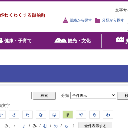
文字サ
組織から探す
分類から探す
健康・子育て
観光・文化
分類
頭文字
か
さ
た
な
は
ま
や
ら
わ
字「み」：
ま
/
み
/
む
/
め
/
も
〕