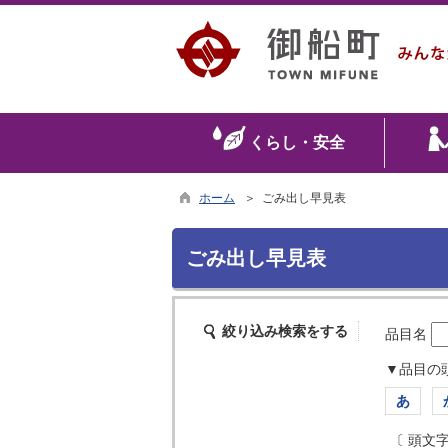
くらし・安全
ホーム
＞ ごみ出し早見表
ごみ出し早見表
絞り込み検索をする
品目名
▼品目の
あ
〔 頭文