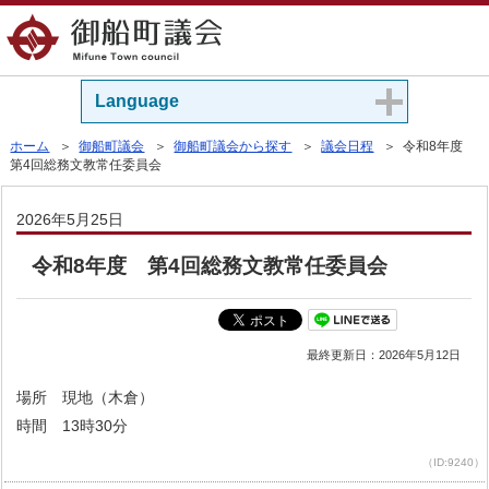
Language
ホーム
＞
御船町議会
＞
御船町議会から探す
＞
議会日程
＞ 令和8年度
第4回総務文教常任委員会
2026年5月25日
令和8年度 第4回総務文教常任委員会
最終更新日：
2026年5月12日
場所 現地（木倉）
時間 13時30分
（ID:9240）