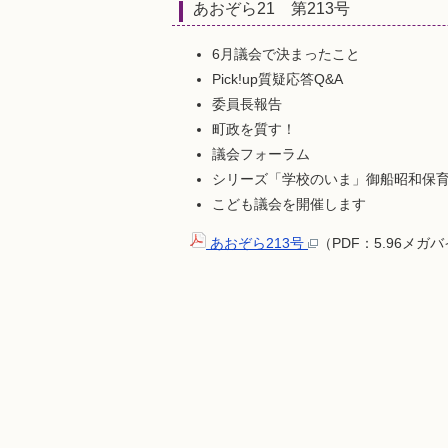
あおぞら21 第213号
6月議会で決まったこと
Pick!up質疑応答Q&A
委員長報告
町政を質す！
議会フォーラム
シリーズ「学校のいま」御船昭和保
こども議会を開催します
あおぞら213号
（PDF：5.96メガ