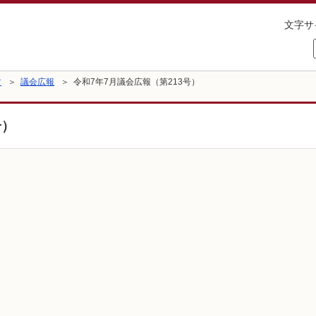
文字サ
す
＞
議会広報
＞ 令和7年7月議会広報（第213号）
号）