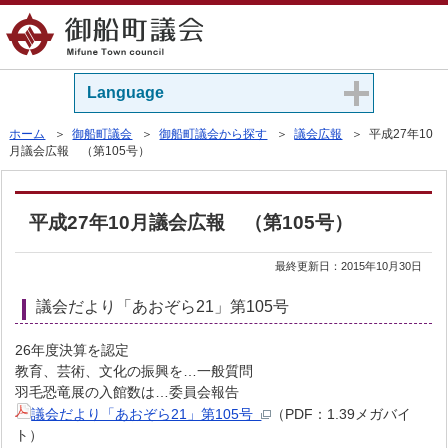
Language
ホーム
＞
御船町議会
＞
御船町議会から探す
＞
議会広報
＞ 平成27年10
月議会広報 （第105号）
平成27年10月議会広報 （第105号）
最終更新日：
2015年10月30日
議会だより「あおぞら21」第105号
26年度決算を認定
教育、芸術、文化の振興を…一般質問
羽毛恐竜展の入館数は…委員会報告
議会だより「あおぞら21」第105号
（PDF：1.39メガバイ
ト）